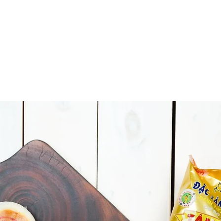
HOME
SẢN PHẨM & BTCB
ABOUT
LIÊN HỆ